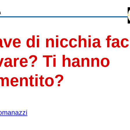
a
ve di nicchia faci
vare? Ti hanno
mentito?
omanazzi
5