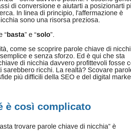
assi di conversione e aiutarti a posizionarti p
rca. In linea di principio, l'affermazione è
 nicchia sono una risorsa preziosa.
e “
basta
” e “
solo
”.
lità, come se scoprire parole chiave di nicch
 semplice e senza sforzo. Ed è qui che sta
chiave di nicchia davvero profittevoli fosse c
utti sarebbero ricchi. La realtà? Scovare parol
ide più difficili della SEO e del digital marke
 è così complicato
asta trovare parole chiave di nicchia” è