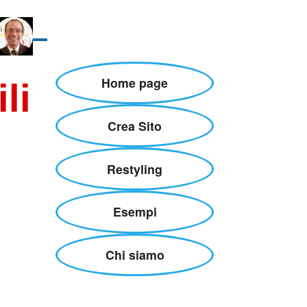
Home page
li
Crea Sito
Restyling
Esempi
Chi siamo