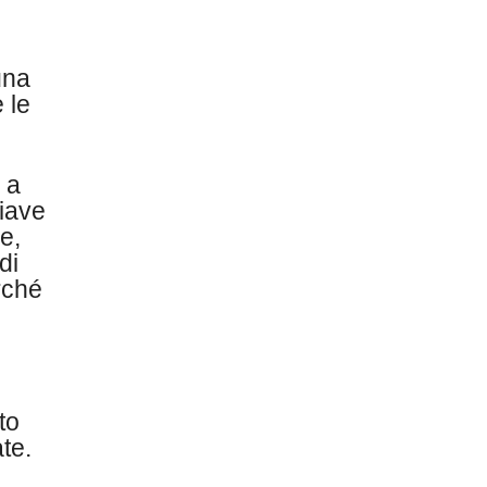
una
 le
 a
hiave
e,
di
rché
to
te.