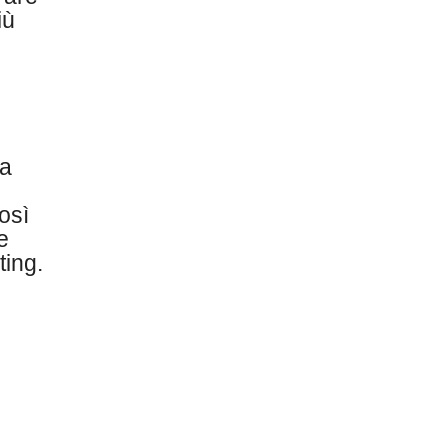
iù
ia
osì
e
ting.