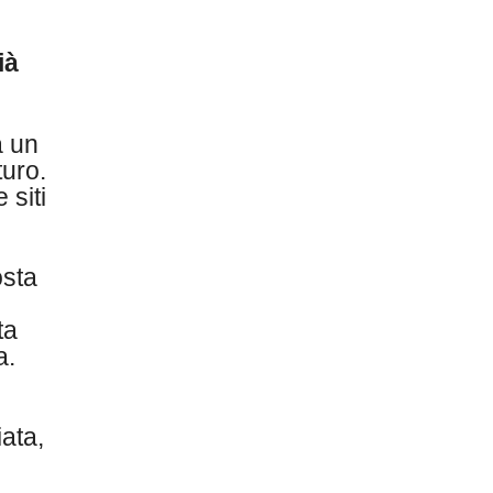
ià
a un
turo.
 siti
osta
ta
a.
ata,