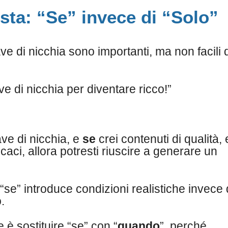
sta: “Se” invece di “Solo”
ave di nicchia sono importanti, ma non facili 
e di nicchia per diventare ricco!”
ave di nicchia, e
se
crei contenuti di qualità,
caci, allora potresti riuscire a generare un
“se” introduce condizioni realistiche invece 
.
e è sostituire “se” con “
quando
”, perché