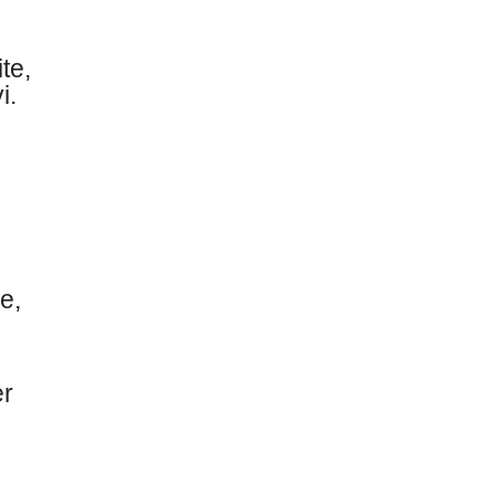
te,
i.
e,
er